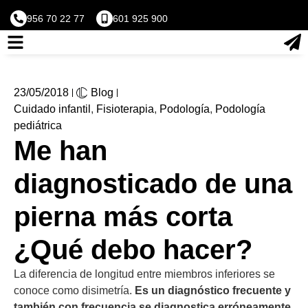
956 70 22 77
601 925 900
23/05/2018
Blog
Cuidado infantil
,
Fisioterapia
,
Podología
,
Podología
pediátrica
Me han
diagnosticado de una
pierna más corta
¿Qué debo hacer?
La diferencia de longitud entre miembros inferiores se
conoce como disimetría.
Es un diagnóstico frecuente y
también con frecuencia se diagnostica erróneamente.